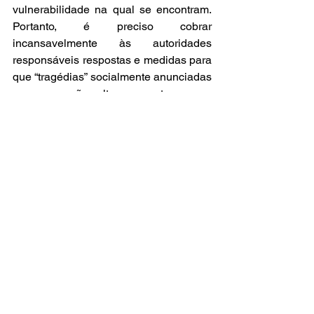
vulnerabilidade na qual se encontram. 
Portanto, é preciso cobrar 
incansavelmente às autoridades 
responsáveis respostas e medidas para 
que “tragédias” socialmente anunciadas 
como essa não voltem a acontecer.
Não podemos jamais esquecer e levar 
a vida como ela nos é imposta. 
O 
negacionismo tendencioso consiste em 
afirmar que o aquecimento global não 
existe. Os negacionistas são os 
mesmos que negam a exploração do 
trabalho e os crimes do capitalismo 
contra a humanidade ou qualquer ser 
vivo na Terra. A falta de consciência de 
classe e o analfabetismo ambiental 
contribuíram consideravelmente para o 
que podemos considerar inércia social, 