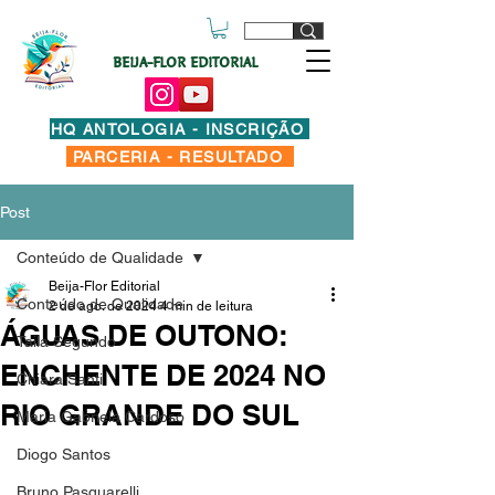
BEIJA-FLOR EDITORIAL
HQ ANTOLOGIA - INSCRIÇÃO
PARCERIA - RESULTADO
Post
Conteúdo de Qualidade
Beija-Flor Editorial
Conteúdo de Qualidade
2 de ago. de 2024
4 min de leitura
ÁGUAS DE OUTONO:
Taila Segundo
ENCHENTE DE 2024 NO
Chiara Santi
RIO GRANDE DO SUL
Maria Gabriela Cardoso
Diogo Santos
Bruno Pasquarelli