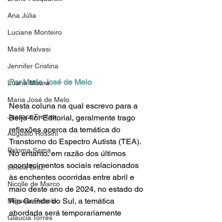
Ana Júlia
Luciane Monteiro
Maitê Malvasi
Jennifer Cristina
Por Maria José de Melo
Luana Moura
Maria José de Melo
Nesta coluna na qual escrevo para a 
Jussara Freitas
Beija-flor Editorial, geralmente trago 
reflexões acerca da temática do 
Augusto Rossini
Transtorno do Espectro Autista (TEA). 
Paloma Sama
No entanto, em razão dos últimos 
acontecimentos sociais relacionados 
Letícia Braz
às enchentes ocorridas entre abril e 
Nicolle de Marco
maio deste ano de 2024, no estado do 
Rio Grande do Sul, a temática 
Miguela Rabelo
abordada será temporariamente 
Glaucia Torres