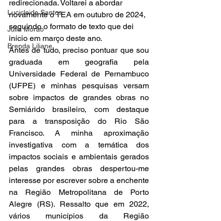
redirecionada. Voltarei a abordar 
Lucicleide Santos
novamente o TEA em outubro de 2024, 
seguindo o formato de texto que dei 
Júlia Morão
início em março deste ano.
Brenda Liliane
Antes de tudo, preciso pontuar que sou 
graduada em geografia pela 
Universidade Federal de Pernambuco 
(UFPE) e minhas pesquisas versam 
sobre impactos de grandes obras no 
Semiárido brasileiro, com destaque 
para a transposição do Rio São 
Francisco. A minha aproximação 
investigativa com a temática dos 
impactos sociais e ambientais gerados 
pelas grandes obras despertou-me 
interesse por escrever sobre a enchente 
na Região Metropolitana de Porto 
Alegre (RS). Ressalto que em 2022, 
vários municípios da Região 