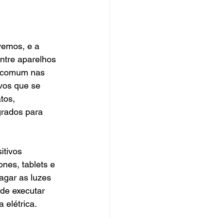
vemos, e a 
ntre aparelhos 
s comum nas 
ivos que se 
tos, 
grados para 
itivos 
es, tablets e 
agar as luzes 
de executar 
 elétrica.