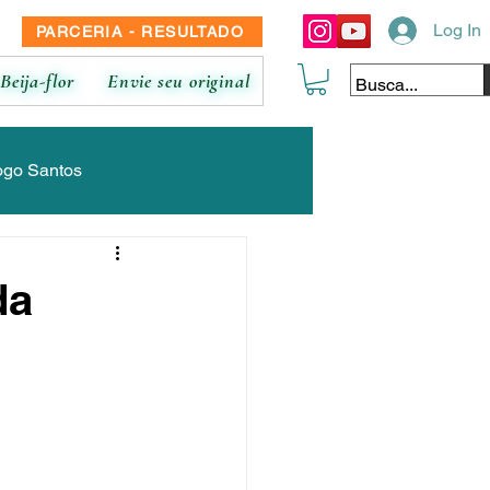
Log In
PARCERIA - RESULTADO
Beija-flor
Envie seu original
ogo Santos
ina
Luana Moura
da
 Braz
Nicolle de Marco
ane