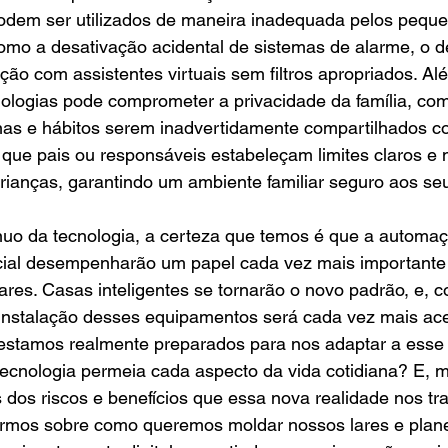
podem ser utilizados de maneira inadequada pelos pequ
como a desativação acidental de sistemas de alarme, o 
ção com assistentes virtuais sem filtros apropriados. Al
ologias pode comprometer a privacidade da família, com
inas e hábitos serem inadvertidamente compartilhados co
l que pais ou responsáveis estabeleçam limites claros e
ianças, garantindo um ambiente familiar seguro aos seus
uo da tecnologia, a certeza que temos é que a automa
ificial desempenharão um papel cada vez mais importante
ares. Casas inteligentes se tornarão o novo padrão, e, 
 instalação desses equipamentos será cada vez mais ace
: estamos realmente preparados para nos adaptar a esse
ecnologia permeia cada aspecto da vida cotidiana? E, m
dos riscos e benefícios que essa nova realidade nos tra
irmos sobre como queremos moldar nossos lares e plane