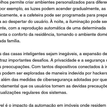
elhos permite criar ambientes personalizados para dife
 por exemplo, as luzes podem acender gradualmente, as 
camente, e a cafeteira pode ser programada para prepar
 ao despertar do usuário. À noite, a iluminação pode se
ante, com a reprodução automática de uma determinada p
nta o conforto da residência, tornando o ambiente domé
da família.
s das casas inteligentes sejam inegáveis, a expansão d
traz importantes desafios. A privacidade e a segurança
 preocupações. Com tantos dispositivos conectados à in
 podem ser exploradas de maneira indevida por hacker
o, além das medidas de cibersegurança adotadas por qu
undamental que os usuários tomem as devidas precauçõ
tualizações regulares dos sistemas.
vel é o impacto da automação em imóveis onde residem 