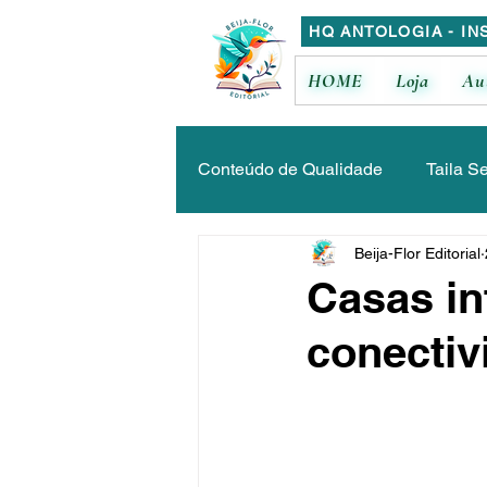
HQ ANTOLOGIA - IN
HOME
Loja
Au
Conteúdo de Qualidade
Taila S
Beija-Flor Editorial
Bruno Pasquarelli
Ana Júl
Casas in
conectiv
Maria José de Melo
Jussar
Miguela Rabelo
Glaucia To