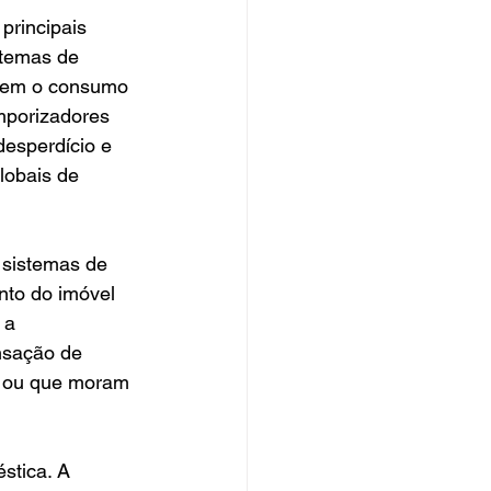
principais 
temas de 
stem o consumo 
mporizadores 
esperdício e 
obais de 
 sistemas de 
nto do imóvel 
 a 
nsação de 
a ou que moram 
tica. A 