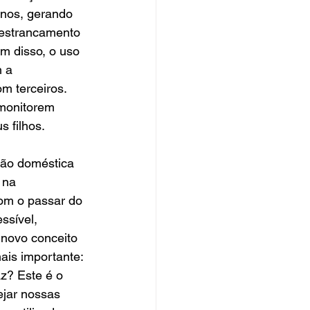
enos, gerando 
destrancamento 
ém disso, o uso 
 a 
m terceiros. 
 monitorem 
 filhos.
ção doméstica 
 na 
com o passar do 
ssível, 
 novo conceito 
ais importante: 
z? Este é o 
jar nossas 