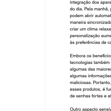
integração dos apar
do dia. Pela manhã,
podem abrir automati
maneira sincronizada
criar um clima relax
personalização aume
às preferências de ca
Embora os benefício
tecnologias também 
algumas das maiores
algumas informações
maliciosas. Portant
esses produtos, é f
de senhas fortes e a
Outro aspecto sensí