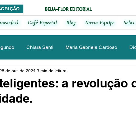
BEIJA-FLOR EDITORIAL
SCRIÇÃO
toras(es)
Café Especial
Blog
Nossa Equipe
Selos 
egundo
Chiara Santi
Maria Gabriela Cardoso
Di
28 de out. de 2024
3 min de leitura
ia
Luciane Monteiro
Maitê Malvasi
Jennifer Crist
teligentes: a revolução 
idade.
a Freitas
Augusto Rossini
Paloma Sama
Letícia
rres
Lucicleide Santos
Júlia Morão
Brenda Lili