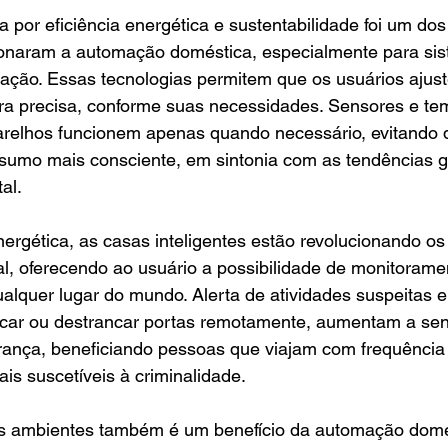
por eficiência energética e sustentabilidade foi um dos 
onaram a automação doméstica, especialmente para sis
ização. Essas tecnologias permitem que os usuários aju
ra precisa, conforme suas necessidades. Sensores e te
relhos funcionem apenas quando necessário, evitando d
mo mais consciente, em sintonia com as tendências gl
al.
nergética, as casas inteligentes estão revolucionando os
l, oferecendo ao usuário a possibilidade de monitorame
alquer lugar do mundo. Alerta de atividades suspeitas e
ancar ou destrancar portas remotamente, aumentam a se
urança, beneficiando pessoas que viajam com frequênci
s suscetíveis à criminalidade.
s ambientes também é um benefício da automação domés