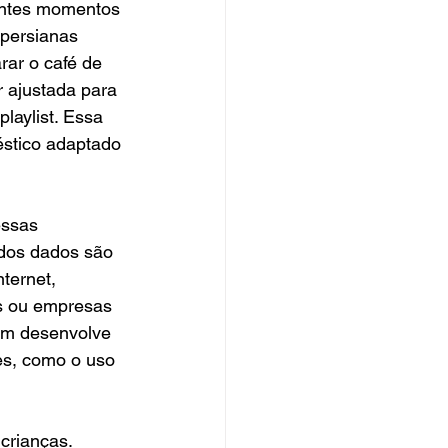
rentes momentos 
persianas 
ar o café de 
r ajustada para 
laylist. Essa 
stico adaptado 
essas 
 dos dados são 
ternet, 
s ou empresas 
em desenvolve 
es, como o uso 
crianças. 