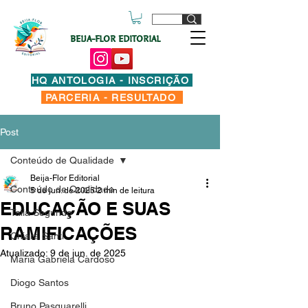
BEIJA-FLOR EDITORIAL
HQ ANTOLOGIA - INSCRIÇÃO
PARCERIA - RESULTADO
Post
Conteúdo de Qualidade
Beija-Flor Editorial
Conteúdo de Qualidade
5 de jun. de 2025
2 min de leitura
EDUCAÇÃO E SUAS
Taila Segundo
RAMIFICAÇÕES
Chiara Santi
Atualizado:
9 de jun. de 2025
Maria Gabriela Cardoso
Diogo Santos
Bruno Pasquarelli