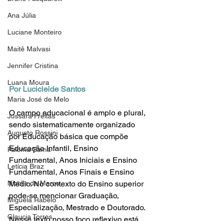
Ana Júlia
Luciane Monteiro
Maitê Malvasi
Jennifer Cristina
Luana Moura
Por Lucicleide Santos
Maria José de Melo
O campo educacional é amplo e plural, 
Jussara Freitas
sendo sistematicamente organizado 
Augusto Rossini
por Educação básica que compõe 
Educação Infantil, Ensino 
Paloma Sama
Fundamental, Anos Iniciais e Ensino 
Letícia Braz
Fundamental, Anos Finais e Ensino 
Médio. No contexto do Ensino superior 
Nicolle de Marco
pode-se mencionar Graduação, 
Miguela Rabelo
Especialização, Mestrado e Doutorado.
Glaucia Torres
Nesse texto nosso foco reflexivo está 