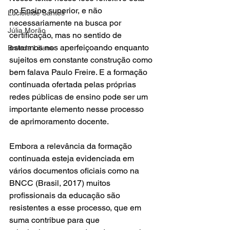
no Ensino superior, e não 
Lucicleide Santos
necessariamente na busca por 
Júlia Morão
certificação, mas no sentido de 
estarmos nos aperfeiçoando enquanto 
Brenda Liliane
sujeitos em constante construção como 
bem falava Paulo Freire. E a formação 
continuada ofertada pelas próprias 
redes públicas de ensino pode ser um 
importante elemento nesse processo 
de aprimoramento docente.
Embora a relevância da formação 
continuada esteja evidenciada em 
vários documentos oficiais como na 
BNCC (Brasil, 2017) muitos 
profissionais da educação são 
resistentes a esse processo, que em 
suma contribue para que 