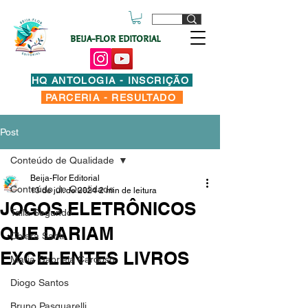
BEIJA-FLOR EDITORIAL
HQ ANTOLOGIA - INSCRIÇÃO
PARCERIA - RESULTADO
Post
Conteúdo de Qualidade
Beija-Flor Editorial
Conteúdo de Qualidade
13 de jul. de 2024
2 min de leitura
JOGOS ELETRÔNICOS
Taila Segundo
QUE DARIAM
Chiara Santi
EXCELENTES LIVROS
Maria Gabriela Cardoso
Diogo Santos
Bruno Pasquarelli