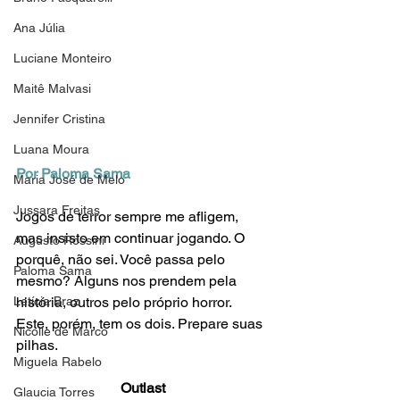
Ana Júlia
Luciane Monteiro
Maitê Malvasi
Jennifer Cristina
Luana Moura
Por Paloma Sama
Maria José de Melo
Jussara Freitas
Jogos de terror sempre me afligem, 
mas insisto em continuar jogando. O 
Augusto Rossini
porquê, não sei. Você passa pelo 
Paloma Sama
mesmo? Alguns nos prendem pela 
Letícia Braz
história, outros pelo próprio horror. 
Este, porém, tem os dois. Prepare suas 
Nicolle de Marco
pilhas.
Miguela Rabelo
Outlast
Glaucia Torres