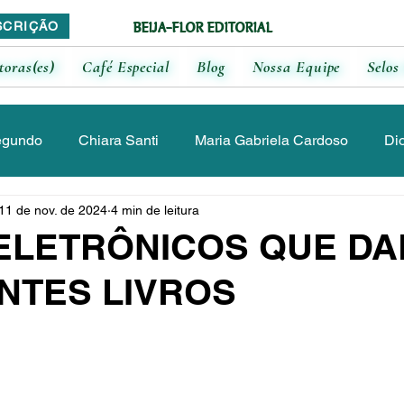
BEIJA-FLOR EDITORIAL
SCRIÇÃO
toras(es)
Café Especial
Blog
Nossa Equipe
Selos 
egundo
Chiara Santi
Maria Gabriela Cardoso
Di
11 de nov. de 2024
4 min de leitura
ia
Luciane Monteiro
Maitê Malvasi
Jennifer Crist
ELETRÔNICOS QUE DA
NTES LIVROS
a Freitas
Augusto Rossini
Paloma Sama
Letícia
rres
Lucicleide Santos
Júlia Morão
Brenda Lili