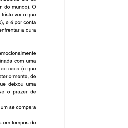
im do mundo). O 
riste ver o que 
, e é por conta 
nfrentar a dura 
emocionalmente 
binada com uma 
ao caos (o que 
teriormente, de 
que deixou uma 
e o prazer de 
nhum se compara 
s em tempos de 