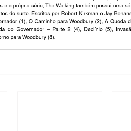
 e a própria série, The Walking também possui uma séri
tes do surto. Escritos por 
Robert Kirkman e Jay Bonans
ernador
 (1), 
O Caminho para Woodbury
 (2), 
A Queda d
a do Governador – Parte 2 
(4), 
Declínio
 (5), 
Invas
orno para Woodbury
 (8).