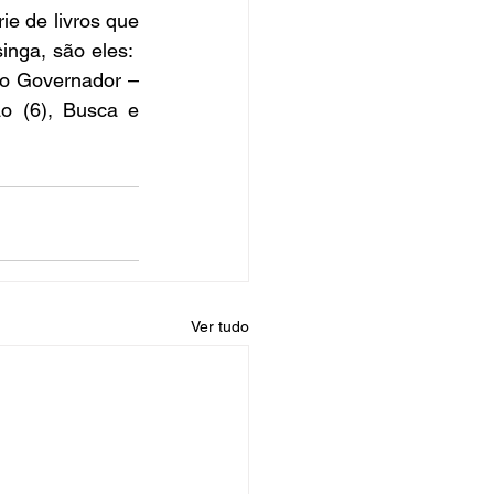
e de livros que 
inga, 
são eles:  
o Governador – 
ão
 (6), 
Busca e 
Ver tudo