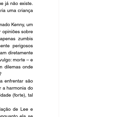
já não existe. 
ia uma criança 
mado Kenny, um 
opiniões sobre 
apenas zumbis 
nte perigosos 
am diretamente 
ulgo: morte – e 
 dilemas onde 
?
 enfrentar são 
r a harmonia do 
e (forte), tal 
lação de Lee e 
nquanto ela se 