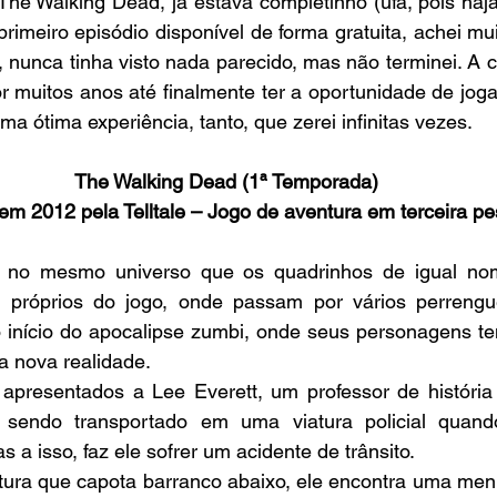
he Walking Dead, já estava completinho (ufa, pois haja
primeiro episódio disponível de forma gratuita, achei mui
e, nunca tinha visto nada parecido, mas não terminei. A c
 muitos anos até finalmente ter a oportunidade de jogar 
ma ótima experiência, tanto, que zerei infinitas vezes.
The Walking Dead (1ª Temporada)
em 2012 pela Telltale – Jogo de aventura em terceira p
a no mesmo universo que os quadrinhos de igual no
 próprios do jogo, onde passam por vários perrengu
 início do apocalipse zumbi, onde seus personagens ten
 a nova realidade.
 apresentados a Lee Everett, um professor de história
á sendo transportado em uma viatura policial quand
s a isso, faz ele sofrer um acidente de trânsito.
tura que capota barranco abaixo, ele encontra uma men