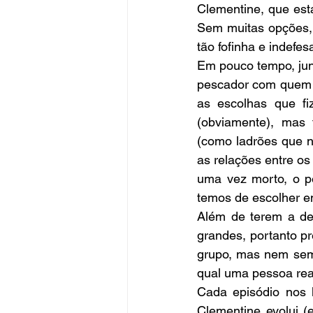
Clementine, que est
Sem muitas opções, 
tão fofinha e indefe
Em pouco tempo, ju
pescador com quem L
as escolhas que fi
(obviamente), mas 
(como ladrões que n
as relações entre os
uma vez morto, o p
temos de escolher en
Além de terem a des
grandes, portanto pr
grupo, mas nem semp
qual uma pessoa rea
Cada episódio nos l
Clementine evolui (