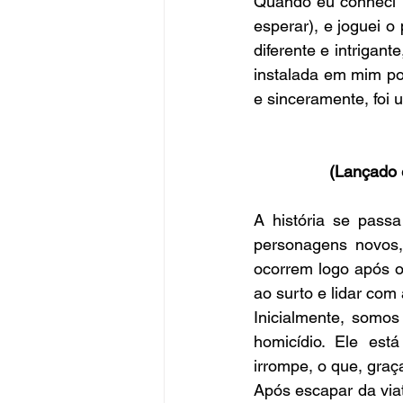
Quando eu conheci T
esperar), e joguei o 
diferente e intrigant
instalada em mim por
e sinceramente, foi u
(Lançado 
A história se pass
personagens novos,
ocorrem logo após o
ao surto e lidar com
Inicialmente, somos
homicídio. Ele est
irrompe, o que, graça
Após escapar da via