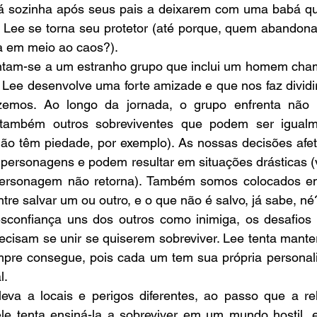
á sozinha após seus pais a deixarem com uma babá que 
Lee se torna seu protetor (até porque, quem abandonar
sa em meio ao caos?).
ntam-se a um estranho grupo que inclui um homem cha
ee desenvolve uma forte amizade e que nos faz dividir 
zemos. Ao longo da jornada, o grupo enfrenta não 
também outros sobreviventes que podem ser igualme
ão têm piedade, por exemplo). As nossas decisões afet
 personagens e podem resultar em situações drásticas (v
ersonagem não retorna). Também somos colocados em
tre salvar um ou outro, e o que não é salvo, já sabe, né
confiança uns dos outros como inimiga, os desafios a
ecisam se unir se quiserem sobreviver. Lee tenta mante
re consegue, pois cada um tem sua própria personalidad
l.
eva a locais e perigos diferentes, ao passo que a re
ele tenta ensiná-la a sobreviver em um mundo hostil, e