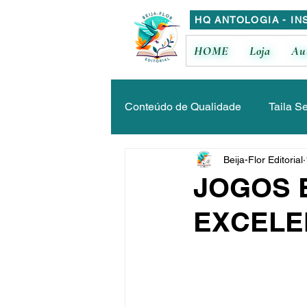
HQ ANTOLOGIA - IN
HOME
Loja
Au
Conteúdo de Qualidade
Taila S
Beija-Flor Editorial
Bruno Pasquarelli
Ana Júl
JOGOS 
EXCELE
Maria José de Melo
Jussar
Miguela Rabelo
Glaucia To