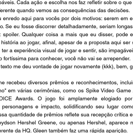
áveis. Cada ação e escolha nos faz refletir sobre o que 
diferente quando vemos as consequências das decisões.
seu enredo aqui para vocês por dois motivos: serem em e
 Se eu fosse discorrer detalhadamente, seriam longas l
 spoiler. Qualquer coisa a mais que eu disser, pode es
istória ao jogar, afinal, apesar de a proposta aqui ser 
, ter a experiência visual de jogar e sentir, são impagávei
fortíssima para conhecer, você não vai se arrepender.
texto me deu vontade de jogar novamente (kkk), bem, ge
e recebeu diversos prêmios e reconhecimentos, inclui
no" em várias cerimônias, como os Spike Video Game
CE Awards. O jogo foi amplamente elogiado por s
 personagens e impacto, solidificando seu lugar co
Essa quantidade de prêmios reflete sua recepção crítica e
ydson Hershel Greene, ou apenas Hershel, aparece n
ferente da HQ. Gleen também faz uma rápida aparição.