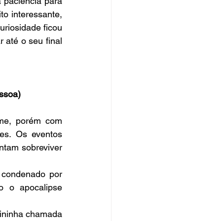
 paciência para 
to interessante, 
uriosidade ficou 
até o seu final 
essoa)
me, porém com 
es. Os eventos 
tam sobreviver 
 condenado por 
o o apocalipse 
ininha chamada 