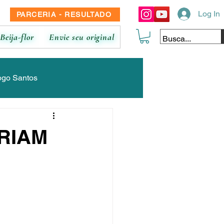
Log In
PARCERIA - RESULTADO
Beija-flor
Envie seu original
ogo Santos
ina
Luana Moura
RIAM
 Braz
Nicolle de Marco
ane