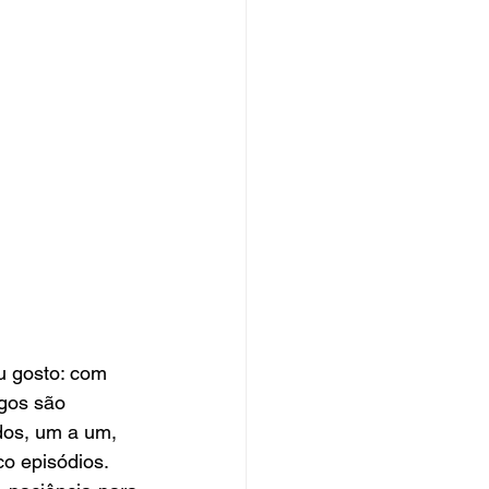
u gosto: com 
gos são 
dos, um a um, 
co episódios.