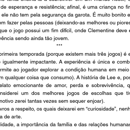
de esperança e resistência; afinal, é uma criança no f
le não tem pela segurança da garota. É muito bonito e t
em fazer pelas pessoas (deixando-as melhores ou piores)
ue o jogo possui um fim difícil, onde Clementine deve e
vência sendo ainda tão jovem.
***
rimeira temporada (porque existem mais três jogos) é 
 é igualmente impactante. A experiência é única e com
permite ao jogador explorar a condição humana em meio 
 qualquer coisa que consumo). A história de Lee e, pos
elato emocionante de amor, perda e sobrevivência, 
siderei um dos melhores jogos de escolhas que tiv
otivo zerei tantas vezes sem sequer enjoar).
ivros a respeito, os quais deixarei em “curiosidade”, ne
a de arte.
lidade, a importância da família e das relações humana