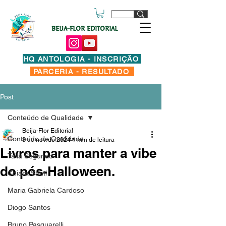
BEIJA-FLOR EDITORIAL
HQ ANTOLOGIA - INSCRIÇÃO
PARCERIA - RESULTADO
Post
Conteúdo de Qualidade
Beija-Flor Editorial
Conteúdo de Qualidade
3 de nov. de 2024
1 min de leitura
Livros para manter a vibe
Taila Segundo
do pós-Halloween.
Chiara Santi
Maria Gabriela Cardoso
Diogo Santos
Bruno Pasquarelli