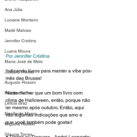
Ana Júlia
Luciane Monteiro
Maitê Malvasi
Jennifer Cristina
Luana Moura
Por Jennifer Cristina
Maria José de Melo
Indicando livros para manter a vibe pós-
Jussara Freitas
mês das Bruxas! 
Augusto Rossini
Nada melhor que um bom livro com 
Paloma Sama
clima de Halloween, então, porque não 
Letícia Braz
ler mesmo após outubro. Então, aqui 
Nicolle de Marco
vão algumas indicações que amo e 
que você também pode gostar! 
Miguela Rabelo
Glaucia Torres
● Doces ou Doçuras - André Leonardo: 