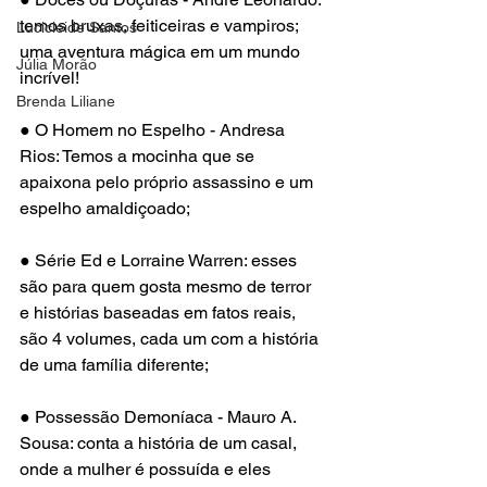
temos bruxas, feiticeiras e vampiros; 
Lucicleide Santos
uma aventura mágica em um mundo 
Júlia Morão
incrível! 
Brenda Liliane
● O Homem no Espelho - Andresa 
Rios: Temos a mocinha que se 
apaixona pelo próprio assassino e um 
espelho amaldiçoado; 
● Série Ed e Lorraine Warren: esses 
são para quem gosta mesmo de terror 
e histórias baseadas em fatos reais, 
são 4 volumes, cada um com a história 
de uma família diferente; 
● Possessão Demoníaca - Mauro A. 
Sousa: conta a história de um casal, 
onde a mulher é possuída e eles 