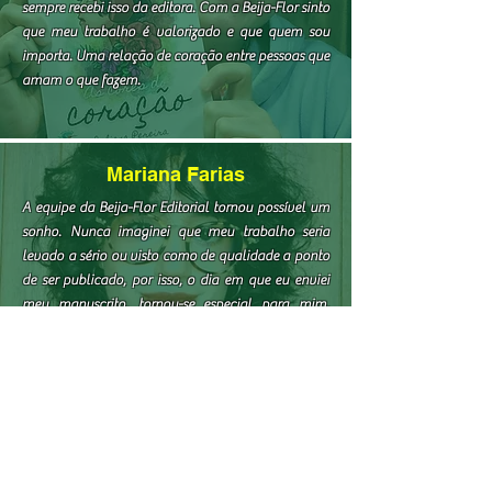
sempre recebi isso da editora. Com a Beija-Flor sinto
que meu trabalho é valorizado e que quem sou
importa. Uma relação de coração entre pessoas que
amam o que fazem.
Mariana Farias
A equipe da Beija-Flor Editorial tornou possível um
sonho. Nunca imaginei que meu trabalho seria
levado a sério ou visto como de qualidade a ponto
de ser publicado, por isso, o dia em que eu enviei
meu manuscrito, tornou-se especial para mim.
Toda a seriedade e cuidado da Beija-Flor me
cativou e serei eternamente grata!
Byll Moraes
A Beija-flor editorial é uma mãe pra mim. Já tive a