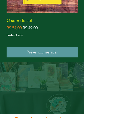
O som do sol
SAMANTA vol 1
Preço normal
Preço promocional
Preço normal
R$ 54,00
R$ 49,00
R$ 35,00
Frete Grátis
Frete Grátis
Pré-encomendar