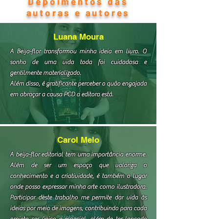
Depoimentos das
autoras e autores
Luana Moura
A Beija-flor transformou minha ideia em livro. O
sonho de uma vida toda foi cuidadosa e
gentilmente materializado.
Além disso, é gratificante perceber o quão engajada
em abraçar a causa PCD a editora está.
Carol Melo
A beija-flor editorial tem uma importância enorme.
Além de ser um espaço que valoriza o
conhecimento e a criatividade, é também o lugar
onde posso expressar minha arte como ilustradora.
Participar deste trabalho me permite dar vida às
ideias por meio de imagens, contribuindo para cada
projeto ser único e especial, além de ter lançado