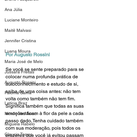
Ana Júlia
Luciane Monteiro
Maitê Malvasi
Jennifer Cristina
Luana Moura
Por Augusto Rossini
Maria José de Melo
Se você se sente preparado para se 
Jussara Freitas
colocar numa profunda prática de 
Augusto Rossini
autoconhecimento e estudo de si, 
saiba de uma coisa antes: não tem 
Paloma Sama
volta como também não tem fim. 
Letícia Braz
Significa também que todas as suas 
emoções ficam à flor da pele a cada 
Nicolle de Marco
passo dado. Tenha cuidado também 
Miguela Rabelo
com sua moderação, pois todos os 
Glaucia Torres
prazeres que você já evitou passam 