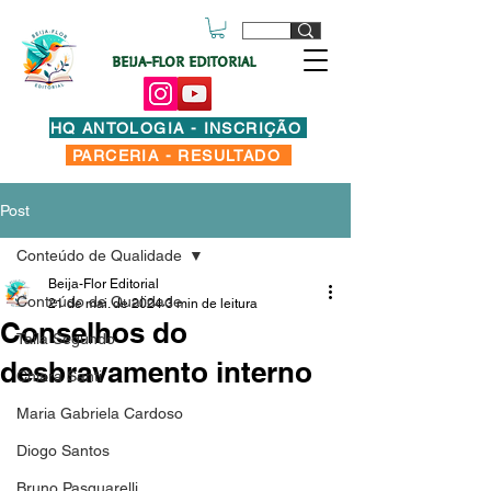
BEIJA-FLOR EDITORIAL
HQ ANTOLOGIA - INSCRIÇÃO
PARCERIA - RESULTADO
Post
Conteúdo de Qualidade
Beija-Flor Editorial
Conteúdo de Qualidade
21 de mai. de 2024
3 min de leitura
Conselhos do
Taila Segundo
desbravamento interno
Chiara Santi
Maria Gabriela Cardoso
Diogo Santos
Bruno Pasquarelli