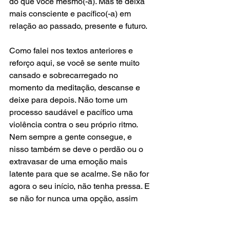
do que você mesmo(-a). Mas te deixa 
mais consciente e pacífico(-a) em 
relação ao passado, presente e futuro.
Como falei nos textos anteriores e 
reforço aqui, se você se sente muito 
cansado e sobrecarregado no 
momento da meditação, descanse e 
deixe para depois. Não torne um 
processo saudável e pacífico uma 
violência contra o seu próprio ritmo. 
Nem sempre a gente consegue, e 
nisso também se deve o perdão ou o 
extravasar de uma emoção mais 
latente para que se acalme. Se não for 
agora o seu início, não tenha pressa. E 
se não for nunca uma opção, assim 
reflito: a meditação foi feita para todos, 
mas nem todos foram feitos para a 