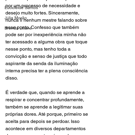
por um processo de necessidade e 
Lucicleide Santos
desejo muito fortes. Sinceramente, 
Júlia Morão
nunca li nenhum mestre falando sobre 
esse ponto. Confesso que também 
Brenda Liliane
pode ser por inexperiência minha não 
ter acessado a alguma obra que toque 
nesse ponto, mas tenho toda a 
convicção e senso de justiça que todo 
aspirante da senda da iluminação 
interna precisa ter a plena consciência 
disso.
É verdade que, quando se aprende a 
respirar e concentrar profundamente, 
também se aprende a legitimar suas 
próprias dores. Até porque, primeiro se 
aceita para depois se perdoar. Isso 
acontece em diversos departamentos 