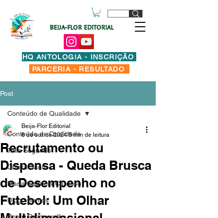
BEIJA-FLOR EDITORIAL
HQ ANTOLOGIA - INSCRIÇÃO
PARCERIA - RESULTADO
Post
Conteúdo de Qualidade
Beija-Flor Editorial
Conteúdo de Qualidade
6 de out. de 2024
5 min de leitura
Recrutamento ou
Taila Segundo
Dispensa - Queda Brusca
Chiara Santi
de Desempenho no
Maria Gabriela Cardoso
Futebol: Um Olhar
Diogo Santos
Multidimensional
Bruno Pasquarelli