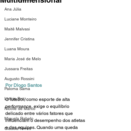
Ana Júlia
Luciane Monteiro
Maitê Malvasi
Jennifer Cristina
Luana Moura
Maria José de Melo
Jussara Freitas
Augusto Rossini
Por Diogo Santos
Paloma Sama
Letícia Braz
O futebol, como esporte de alta 
performance, exige o equilíbrio 
Nicolle de Marco
delicado entre vários fatores que 
Miguela Rabelo
influenciam o desempenho dos atletas 
e das equipes. Quando uma queda 
Glaucia Torres