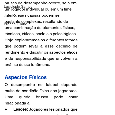
brusca de desempenho ocorre, seja em 
Lucicleide Santos
um jogador individual ou em um time 
inteiro, suas causas podem ser 
Júlia Morão
bastante complexas, resultando de 
Brenda Liliane
uma combinação de elementos físicos, 
técnicos, táticos, sociais e psicológicos.
Hoje exploraremos os diferentes fatores 
que podem levar a esse declínio de 
rendimento e discutir os aspectos éticos 
e de responsabilidade que envolvem a 
análise desse fenômeno.
Aspectos Físicos
O desempenho no futebol depende 
muito da condição física dos jogadores. 
Uma queda brusca pode estar 
relacionada a:
●     
Lesões:
 Jogadores lesionados que 