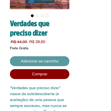
Verdades que
preciso dizer
Preço
Preço
 R$ 44,00 
R$ 39,60
normal
promocional
Frete Grátis
Adicionar ao carrinho
Comprar
“Verdades que preciso dizer”
nasce da autodescoberta (e
aceitação) de uma pessoa que
sempre escreveu, mas nunca se