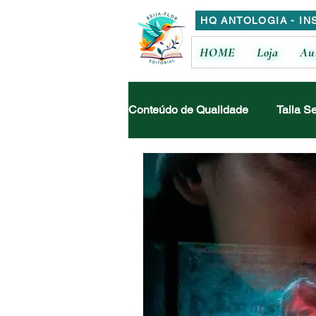
HQ ANTOLOGIA - IN
HOME
Loja
Au
Conteúdo de Qualidade
Taila S
Bruno Pasquarelli
Ana Júl
Maria José de Melo
Jussar
Miguela Rabelo
Glaucia To