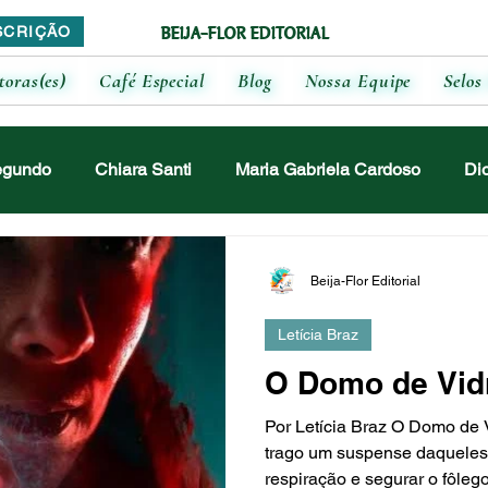
BEIJA-FLOR EDITORIAL
SCRIÇÃO
toras(es)
Café Especial
Blog
Nossa Equipe
Selos 
egundo
Chiara Santi
Maria Gabriela Cardoso
Di
ia
Luciane Monteiro
Maitê Malvasi
Jennifer Crist
Beija-Flor Editorial
Letícia Braz
a Freitas
Augusto Rossini
Paloma Sama
Letícia
O Domo de Vid
Por Letícia Braz O Domo de 
rres
Lucicleide Santos
Júlia Morão
Brenda Lili
trago um suspense daqueles
respiração e segurar o fôlego.