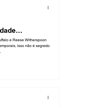
rdade…
uffalo e Reese Witherspoon
temporais, isso não é segredo
.