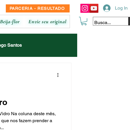
Log In
PARCERIA - RESULTADO
Beija-flor
Envie seu original
ogo Santos
ina
Luana Moura
 Braz
Nicolle de Marco
ro
Vidro Na coluna deste mês,
ane
 que nos fazem prender a
..